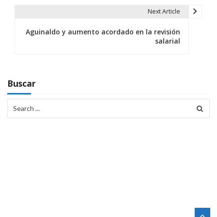
e
Next Article
g
Aguinaldo y aumento acordado en la revisión
a
salarial
c
i
Buscar
ó
Search
n
for:
d
e
e
n
t
r