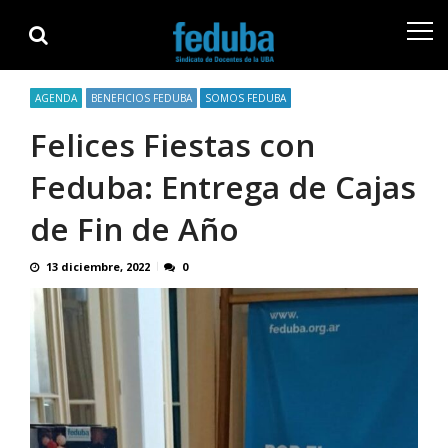
Skip
Skip
to
to
navigation
content
AGENDA
BENEFICIOS FEDUBA
SOMOS FEDUBA
Felices Fiestas con
Feduba: Entrega de Cajas
de Fin de Año
13 diciembre, 2022
0