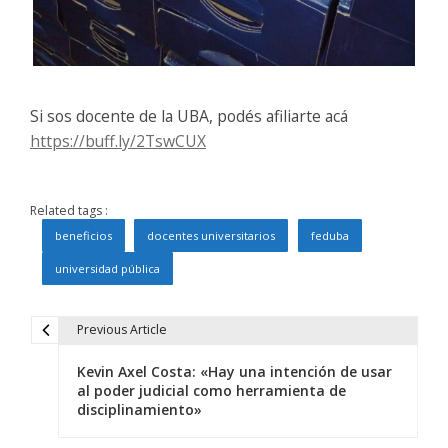
Si sos docente de la UBA, podés afiliarte acá
https://buff.ly/2TswCUX
Related tags :
beneficios
docentes universitarios
feduba
universidad pública
Previous Article
N
Kevin Axel Costa: «Hay una intención de usar
a
al poder judicial como herramienta de
disciplinamiento»
v