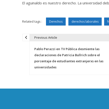
El aguinaldo es nuestro derecho. La universidad deb
Related tags :
Derechos
derechos laborales
f
Previous Article
N
Pablo Perazzi en TV Pública desmiente las
a
declaraciones de Patricia Bullrich sobre el
porcentaje de estudiantes extranjerxs en las
v
universidades
e
g
a