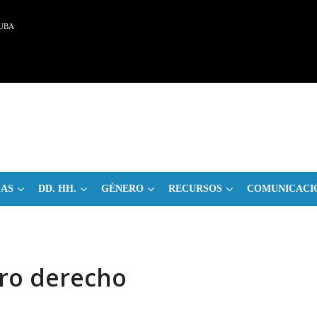
UBA
CAS
DD. HH.
GÉNERO
RECURSOS
COMUNICACI
tro derecho