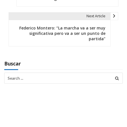
v
e
Next Article
g
Federico Montero: “La marcha va a ser muy
a
significativa pero va a ser un punto de
partida”
c
i
ó
Buscar
n
Search
for:
d
e
e
n
t