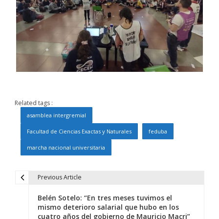
Related tags :
asamblea intergremial
Facultad de Ciencias Exactas y Naturales
feduba
marcha nacional universitaria
Previous Article
N
Belén Sotelo: “En tres meses tuvimos el
a
mismo deterioro salarial que hubo en los
cuatro años del gobierno de Mauricio Macri”