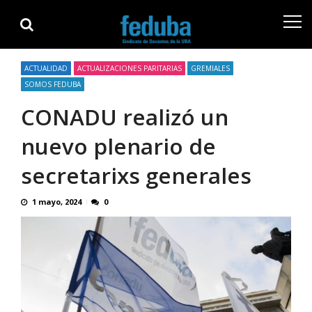
Skip
Skip
to
to
navigation
content
ACTUALIDAD
ACTUALIZACIONES PARITARIAS
GREMIALES
SOMOS FEDUBA
CONADU realizó un
nuevo plenario de
secretarixs generales
1 mayo, 2024
0