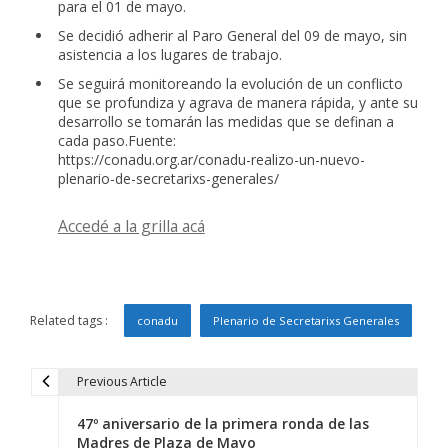
para el 01 de mayo.
Se decidió adherir al Paro General del 09 de mayo, sin
asistencia a los lugares de trabajo.
Se seguirá monitoreando la evolución de un conflicto
que se profundiza y agrava de manera rápida, y ante su
desarrollo se tomarán las medidas que se definan a
cada paso.Fuente:
https://conadu.org.ar/conadu-realizo-un-nuevo-
plenario-de-secretarixs-generales/
Accedé a la grilla acá
Related tags :
conadu
Plenario de Secretarixs Generales
Previous Article
N
47º aniversario de la primera ronda de las
a
Madres de Plaza de Mayo