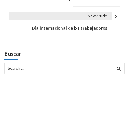
v
e
Next Article
g
Día internacional de lxs trabajadorxs
a
c
Buscar
i
Search
ó
for:
n
d
e
e
n