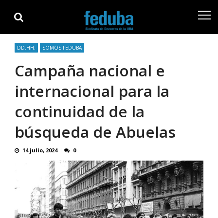
Skip
Skip
to
to
navigation
content
DD.HH.
SOMOS FEDUBA
Campaña nacional e
internacional para la
continuidad de la
búsqueda de Abuelas
14 julio, 2024
0