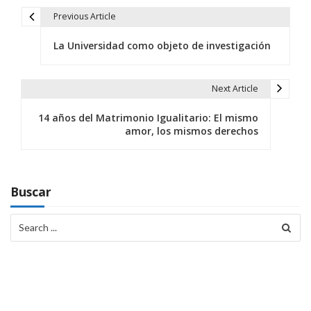
Previous Article
N
La Universidad como objeto de investigación
a
v
Next Article
e
14 años del Matrimonio Igualitario: El mismo
g
amor, los mismos derechos
a
c
Buscar
i
Search
ó
for:
n
d
e