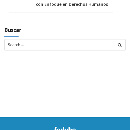
con Enfoque en Derechos Humanos
a
c
i
Buscar
ó
Search
for:
n
d
e
e
n
t
r
a