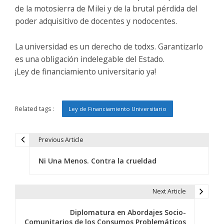
de la motosierra de Milei y de la brutal pérdida del
poder adquisitivo de docentes y nodocentes.
La universidad es un derecho de todxs. Garantizarlo
es una obligación indelegable del Estado.
¡Ley de financiamiento universitario ya!
Related tags :
Ley de Financiamiento Universitario
Previous Article
N
Ni Una Menos. Contra la crueldad
a
v
Next Article
e
Diplomatura en Abordajes Socio-
g
Comunitarios de los Consumos Problemáticos