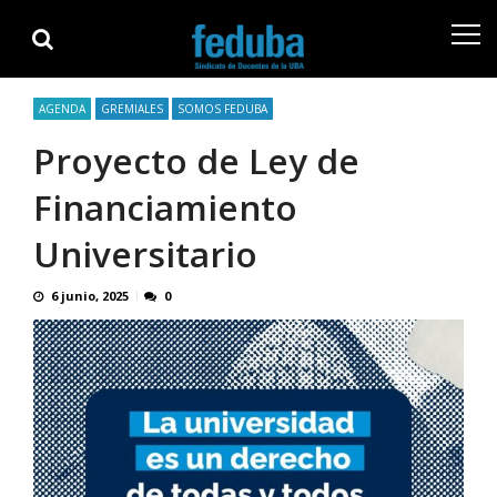
Skip
Skip
to
to
navigation
content
AGENDA
GREMIALES
SOMOS FEDUBA
Proyecto de Ley de
Financiamiento
Universitario
6 junio, 2025
0