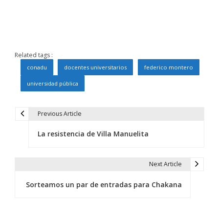
Related tags :
conadu
docentes universitarios
federico montero
universidad pública
Previous Article
N
La resistencia de Villa Manuelita
a
v
Next Article
e
Sorteamos un par de entradas para Chakana
g
a