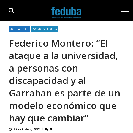
Skip
Skip
to
to
navigation
content
ACTUALIDAD
SOMOS FEDUBA
Federico Montero: “El
ataque a la universidad,
a personas con
discapacidad y al
Garrahan es parte de un
modelo económico que
hay que cambiar”
22 octubre, 2025
0