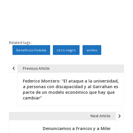
Related tags :
Beneficios Feduba
circo negro
sorteo
Previous Article
N
Federico Montero: “El ataque a la universidad,
a
a personas con discapacidad y al Garrahan es
parte de un modelo económico que hay que
v
cambiar”
e
g
Next Article
a
Denunciamos a Francos y a Milei