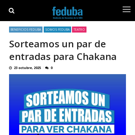
Skip
Skip
to
to
navigation
content
BENEFICIOS FEDUBA
SOMOS FEDUBA
TEATRO
Sorteamos un par de
entradas para Chakana
23 octubre, 2025
0