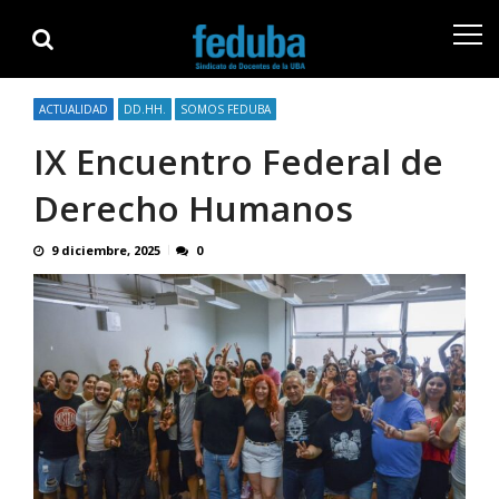
Skip
Skip
to
to
navigation
content
ACTUALIDAD
DD.HH.
SOMOS FEDUBA
IX Encuentro Federal de
Derecho Humanos
9 diciembre, 2025
0