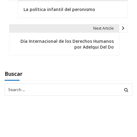
N
La política infantil del peronismo
a
v
Next Article
e
Día Internacional de los Derechos Humanos
g
por Adelqui Del Do
a
c
Buscar
i
Search
ó
for:
n
d
e
e