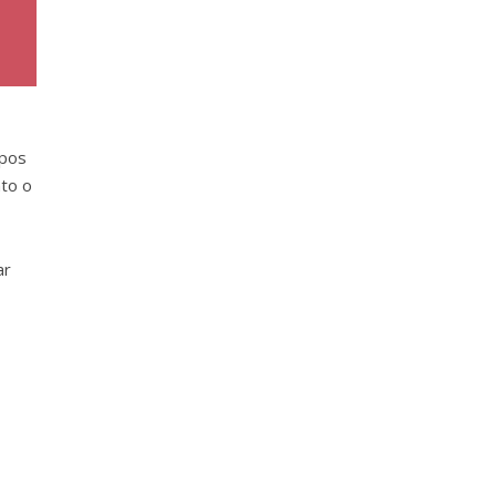
mpos
to o
ar