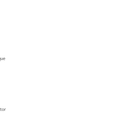
que
tor