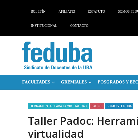
Skip
Skip
to
to
BOLETÍN
AFILIATE!
ESTATUTO
SOMOS FED
navigation
content
INSTITUCIONAL
CONTACTO
FACULTADES
GREMIALES
POSGRADOS Y BE
HERRAMIENTAS PARA LA VIRTUALIDAD
PADOC
SOMOS FEDUBA
Taller Padoc: Herrami
virtualidad