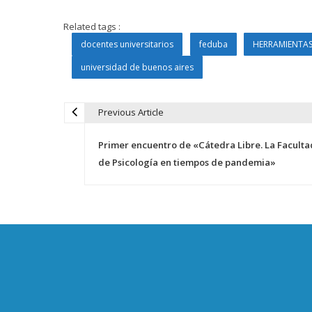
Related tags :
docentes universitarios
feduba
HERRAMIENTAS
universidad de buenos aires
Previous Article
N
Primer encuentro de «Cátedra Libre. La Faculta
a
de Psicología en tiempos de pandemia»
v
e
g
a