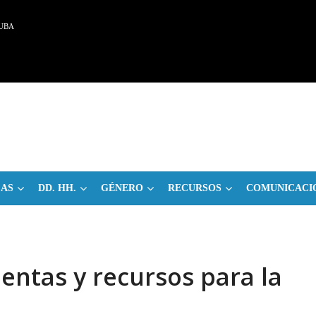
UBA
CAS
DD. HH.
GÉNERO
RECURSOS
COMUNICACI
entas y recursos para la