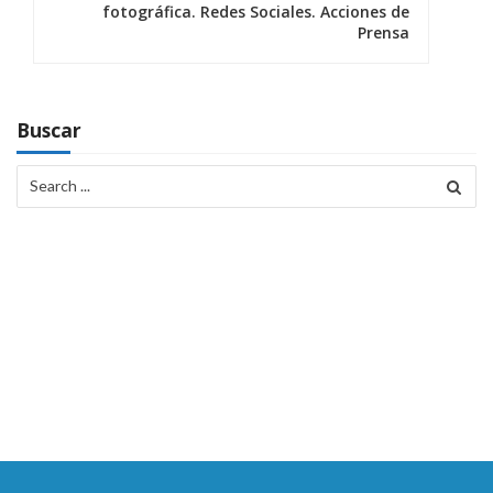
c
fotográfica. Redes Sociales. Acciones de
Prensa
i
ó
n
Buscar
d
Search
for:
e
e
n
t
r
a
d
a