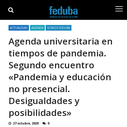
Skip
Skip
to
to
navigation
content
ACTUALIDAD
AGENDA
SOMOS FEDUBA
Agenda universitaria en
tiempos de pandemia.
Segundo encuentro
«Pandemia y educación
no presencial.
Desigualdades y
posibilidades»
27 octubre, 2020
0