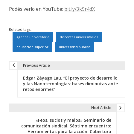
Podés verlo en YouTube:
bit.ly/3k9r4dX
Related tags :
Agenda universitaria
docentes universitarios
educación superior
universidad pública
Previous Article
N
Edgar Záyago Lau. “El proyecto de desarrollo
a
y las Nanotecnologías: bases diminutas ante
retos enormes”
v
e
Next Article
g
«Feos, sucios y malos» Seminario de
a
comunicación sindical. Séptimo encuentro:
Herramientas para la acción. Cobertura