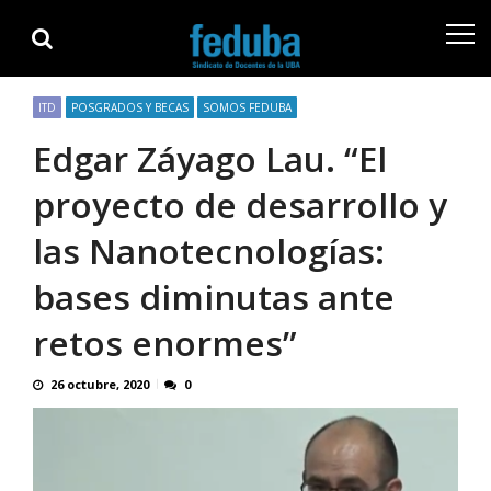
Skip
Skip
to
to
navigation
content
ITD
POSGRADOS Y BECAS
SOMOS FEDUBA
Edgar Záyago Lau. “El
proyecto de desarrollo y
las Nanotecnologías:
bases diminutas ante
retos enormes”
26 octubre, 2020
0