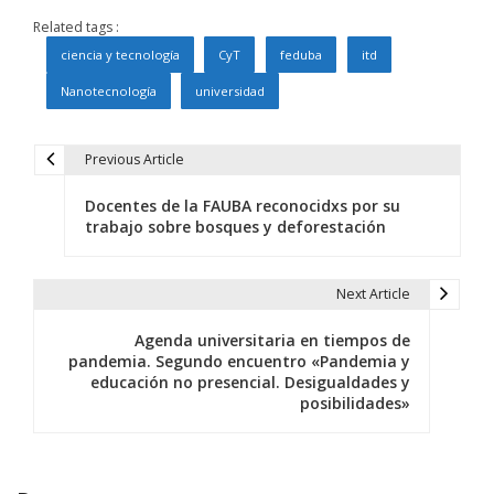
Related tags :
ciencia y tecnología
CyT
feduba
itd
Nanotecnología
universidad
Previous Article
N
Docentes de la FAUBA reconocidxs por su
a
trabajo sobre bosques y deforestación
v
e
Next Article
g
Agenda universitaria en tiempos de
pandemia. Segundo encuentro «Pandemia y
a
educación no presencial. Desigualdades y
posibilidades»
c
i