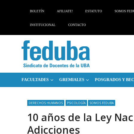
Skip
Skip
to
to
BOLETÍN
AFILIATE!
ESTATUTO
SOMOS FED
navigation
content
INSTITUCIONAL
CONTACTO
FACULTADES
GREMIALES
POSGRADOS Y BE
DERECHOS HUMANOS
PSICOLOGÍA
SOMOS FEDUBA
10 años de la Ley Nac
Adicciones