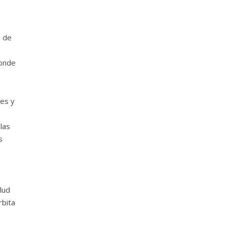
s de
donde
les y
las
s
lud
rbita