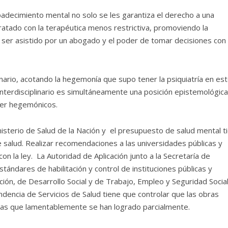
padecimiento mental no solo se les garantiza el derecho a una
ratado con la terapéutica menos restrictiva, promoviendo la
 a ser asistido por un abogado y el poder de tomar decisiones con
inario, acotando la hegemonía que supo tener la psiquiatría en es
 interdisciplinario es simultáneamente una posición epistemológica
oder hegemónicos.
nisterio de Salud de la Nación y el presupuesto de salud mental t
salud. Realizar recomendaciones a las universidades públicas y
n la ley. La Autoridad de Aplicación junto a la Secretaría de
ndares de habilitación y control de instituciones públicas y
ción, de Desarrollo Social y de Trabajo, Empleo y Seguridad Socia
endencia de Servicios de Salud tiene que controlar que las obras
ticas que lamentablemente se han logrado parcialmente.