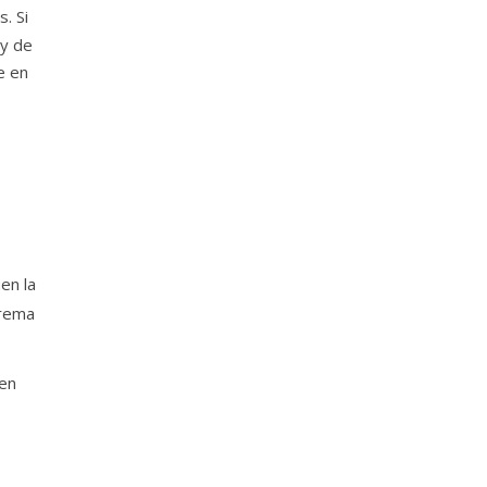
. Si
 y de
e en
en la
trema
 en