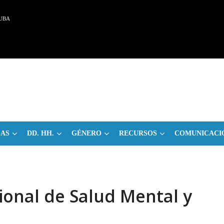
UBA
CAS
DD. HH.
GÉNERO
RECURSOS
COMUNICACI
ional de Salud Mental y