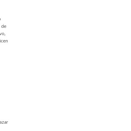
o
s de
vo,
icen
azar