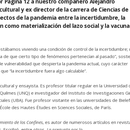
or Página 12 a nuestro compañero Alejandro
ultural y ex director de la carrera de Ciencias de 
fectos de la pandemia entre la incertidumbre, la
ón como materialización del lazo social y la vacuna
estábamos viviendo una condición de control de la incertidumbre; 
misa de que cierto tipo de fenómenos pertenecían al pasado”, sosti
de vulnerabilidad que despierta la pandemia actual, cuyo carácter
ue “la incertidumbre fuera algo calculable”.
cultural y ensayista. Es profesor titular regular en la Universidad 
 Quilmes (UNQ) e investigador del Instituto de Investigaciones G
ales (UBA). Fue profesor visitante en las universidades de Bielef
a École des Hautes Études en Sciences Sociales, de París.
miento de los Confines
, es autor de numerosos artículos en revist
. Escribió, entre otros,
La pregunta por lo