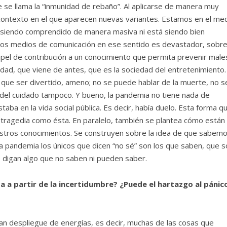
se llama la “inmunidad de rebaño”. Al aplicarse de manera muy
n contexto en el que aparecen nuevas variantes. Estamos en el me
á siendo comprendido de manera masiva ni está siendo bien
 los medios de comunicación en ese sentido es devastador, sobr
pel de contribución a un conocimiento que permita prevenir male
dad, que viene de antes, que es la sociedad del entretenimiento.
 que ser divertido, ameno; no se puede hablar de la muerte, no s
del cuidado tampoco. Y bueno, la pandemia no tiene nada de
a en la vida social pública. Es decir, había duelo. Esta forma q
 tragedia como ésta. En paralelo, también se plantea cómo están
estros conocimientos. Se construyen sobre la idea de que sabemo
 la pandemia los únicos que dicen “no sé” son los que saben, que 
 digan algo que no saben ni pueden saber.
a a partir de la incertidumbre? ¿Puede el hartazgo al pánic
n despliegue de energías, es decir, muchas de las cosas que