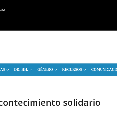
UBA
CAS
DD. HH.
GÉNERO
RECURSOS
COMUNICACI
contecimiento solidario