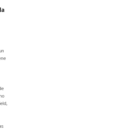
la
un
ene
de
ino
eld,
as