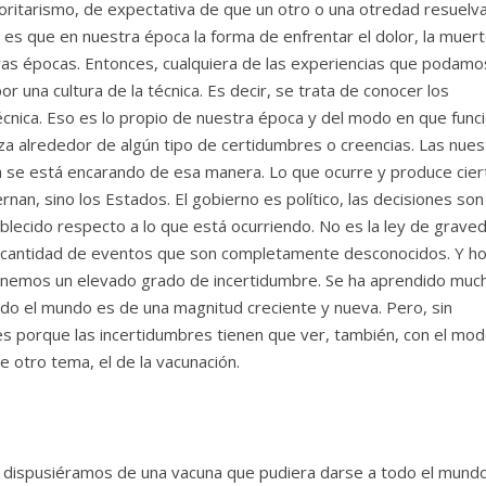
ritarismo, de expectativa de que un otro o una otredad resuelva
 es que en nuestra época la forma de enfrentar el dolor, la muert
tras épocas. Entonces, cualquiera de las experiencias que podamo
or una cultura de la técnica. Es decir, se trata de conocer los
nica. Eso es lo propio de nuestra época y del modo en que func
 alrededor de algún tipo de certidumbres o creencias. Las nues
a se está encarando de esa manera. Lo que ocurre y produce cier
rnan, sino los Estados. El gobierno es político, las decisiones son
blecido respecto a lo que está ocurriendo. No es la ley de grave
na cantidad de eventos que son completamente desconocidos. Y ho
nemos un elevado grado de incertidumbre. Se ha aprendido much
odo el mundo es de una magnitud creciente y nueva. Pero, sin
 porque las incertidumbres tienen que ver, también, con el mod
e otro tema, el de la vacunación.
si dispusiéramos de una vacuna que pudiera darse a todo el mundo