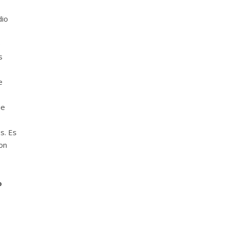
dio
e
s
e
ue
s. Es
son
o