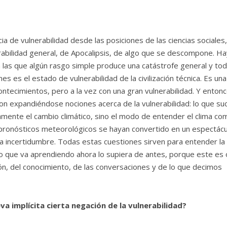
a de vulnerabilidad desde las posiciones de las ciencias sociales
lnerabilidad general, de Apocalipsis, de algo que se descompone. Ha
n las que algún rasgo simple produce una catástrofe general y to
es es el estado de vulnerabilidad de la civilización técnica. Es una
ontecimientos, pero a la vez con una gran vulnerabilidad. Y enton
ron expandiéndose nociones acerca de la vulnerabilidad: lo que s
amente el cambio climático, sino el modo de entender el clima co
 pronósticos meteorológicos se hayan convertido en un espectácu
a incertidumbre. Todas estas cuestiones sirven para entender la
o que va aprendiendo ahora lo supiera de antes, porque este es 
n, del conocimiento, de las conversaciones y de lo que decimos
va implícita cierta negación de la vulnerabilidad?