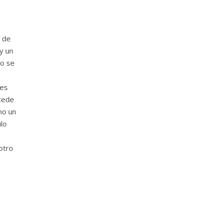
, de
y un
do se
ces
ucede
mo un
lo
otro