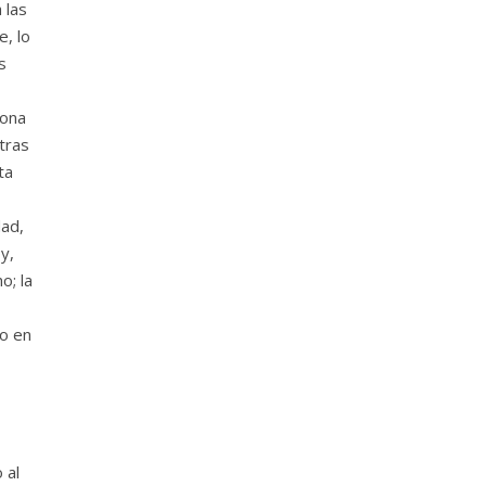
 las
e, lo
s
iona
tras
ta
dad,
y,
o; la
o en
 al