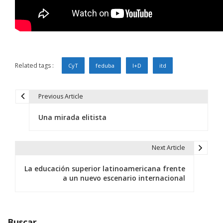
Related tags :
CyT
feduba
I+D
itd
Previous Article
N
Una mirada elitista
a
v
Next Article
e
La educación superior latinoamericana frente
g
a un nuevo escenario internacional
a
c
Buscar