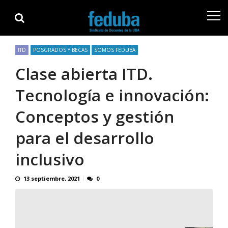
Skip
Skip
to
to
navigation
content
ITD
POSGRADOS Y BECAS
SOMOS FEDUBA
Clase abierta ITD.
Tecnología e innovación:
Conceptos y gestión
para el desarrollo
inclusivo
13 septiembre, 2021
0