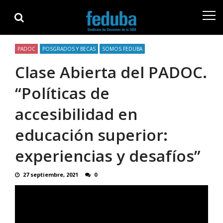
Skip
Skip
to
to
navigation
content
PADOC
POSGRADOS Y BECAS
SOMOS FEDUBA
Clase Abierta del PADOC.
“Políticas de
accesibilidad en
educación superior:
experiencias y desafíos”
27 septiembre, 2021
0