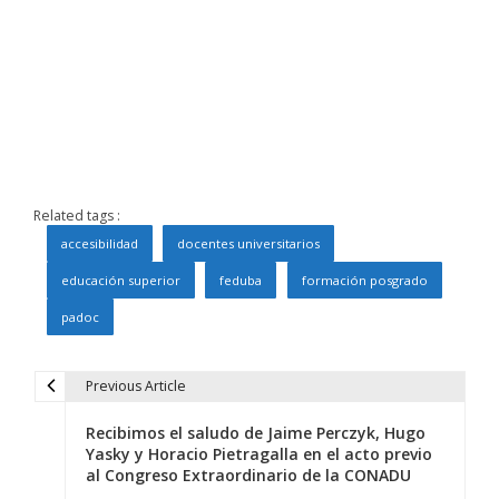
Related tags :
accesibilidad
docentes universitarios
educación superior
feduba
formación posgrado
padoc
Previous Article
N
Recibimos el saludo de Jaime Perczyk, Hugo
a
Yasky y Horacio Pietragalla en el acto previo
al Congreso Extraordinario de la CONADU
v