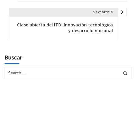
e
Next Article
g
Clase abierta del ITD. Innovación tecnológica
a
y desarrollo nacional
c
i
Buscar
ó
Search
n
for:
d
e
e
n
t