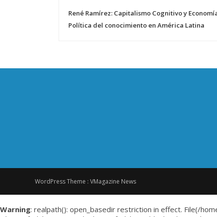
N
René Ramírez: Capitalismo Cognitivo y Economí
a
Política del conocimiento en América Latina
v
e
g
a
c
i
WordPress Theme :
VMagazine News
ó
Warning
: realpath(): open_basedir restriction in effect. File(/ho