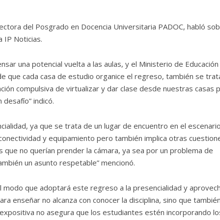
rectora del Posgrado en Docencia Universitaria PADOC, habló sob
 IP Noticias.
sar una potencial vuelta a las aulas, y el Ministerio de Educación
de que cada casa de estudio organice el regreso, también se trat
ción compulsiva de virtualizar y dar clase desde nuestras casas 
 desafío” indicó.
ncialidad, ya que se trata de un lugar de encuentro en el escenari
e conectividad y equipamiento pero también implica otras cuestion
tes que no querían prender la cámara, ya sea por un problema de
 también un asunto respetable” mencionó.
del modo que adoptará este regreso a la presencialidad y aprovec
ara enseñar no alcanza con conocer la disciplina, sino que tambié
 expositiva no asegura que los estudiantes estén incorporando lo