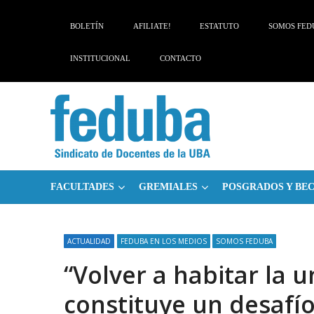
Skip
Skip
to
to
BOLETÍN
AFILIATE!
ESTATUTO
SOMOS FED
navigation
content
INSTITUCIONAL
CONTACTO
FACULTADES
GREMIALES
POSGRADOS Y BE
ACTUALIDAD
FEDUBA EN LOS MEDIOS
SOMOS FEDUBA
“Volver a habitar la 
constituye un desafío