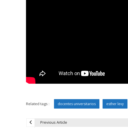
Related tags :
docentes universitarios
esther levy
Previous Article