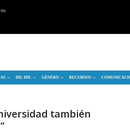
UBA
CAS
DD. HH.
GÉNERO
RECURSOS
COMUNICACI
universidad también
”