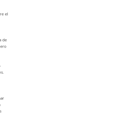
re el
a de
pero
o
es.
har
n
s