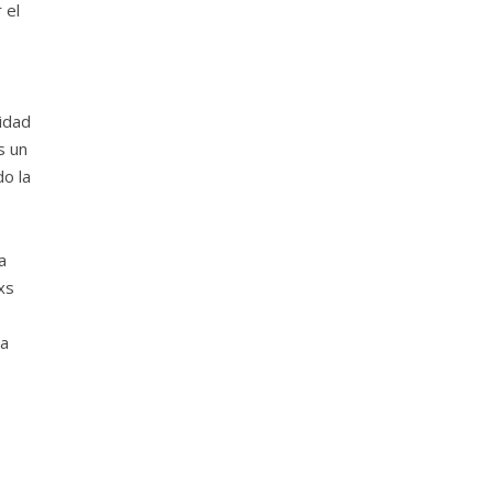
 el
sidad
s un
o la
a
xs
na