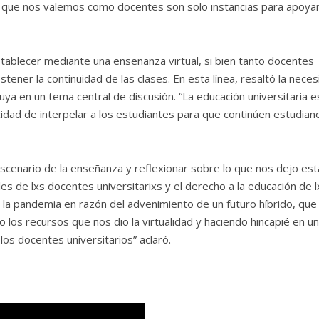
as que nos valemos como docentes son solo instancias para apoyar
establecer mediante una enseñanza virtual, si bien tanto docentes
ener la continuidad de las clases. En esta línea, resaltó la nece
uya en un tema central de discusión. “La educación universitaria e
dad de interpelar a los estudiantes para que continúen estudiand
 escenario de la enseñanza y reflexionar sobre lo que nos dejo est
s de lxs docentes universitarixs y el derecho a la educación de l
 la pandemia en razón del advenimiento de un futuro híbrido, que
los recursos que nos dio la virtualidad y haciendo hincapié en u
os docentes universitarios” aclaró.