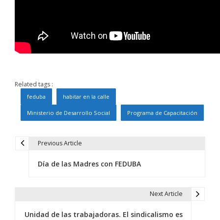
Related tags :
feduba
habitar en la calle
Ministerio de Desarrollo Social
Programa de Capacitación
Previous Article
N
Día de las Madres con FEDUBA
a
v
Next Article
e
Unidad de las trabajadoras. El sindicalismo es