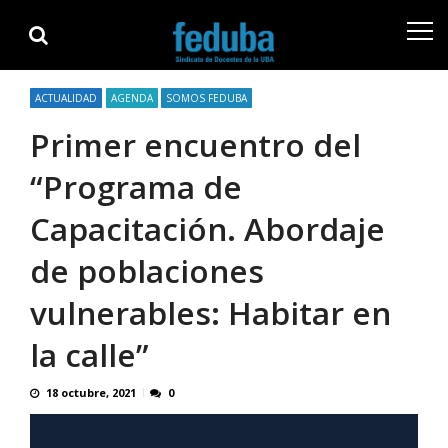
Skip
Skip
to
to
navigation
content
ACTUALIDAD
AGENDA
SOMOS FEDUBA
Primer encuentro del
“Programa de
Capacitación. Abordaje
de poblaciones
vulnerables: Habitar en
la calle”
18 octubre, 2021
0