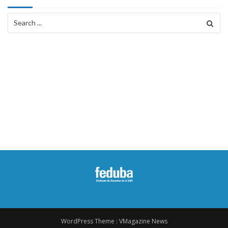
Search
for:
WordPress Theme :
VMagazine News