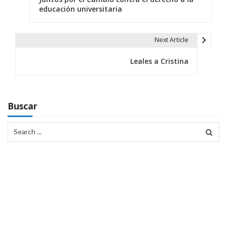
educación universitaria
v
e
Next Article
g
Leales a Cristina
a
c
i
Buscar
ó
Search
for:
n
d
e
e
n