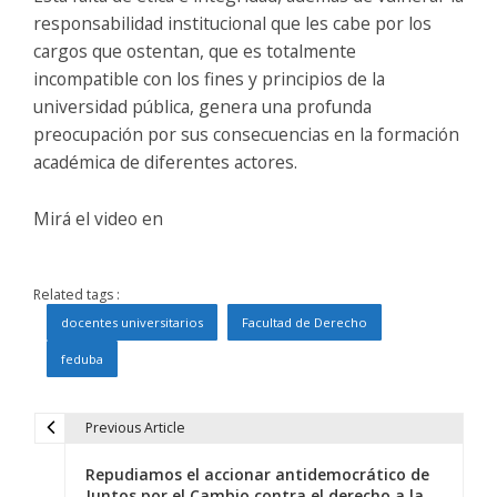
responsabilidad institucional que les cabe por los
cargos que ostentan, que es totalmente
incompatible con los fines y principios de la
universidad pública, genera una profunda
preocupación por sus consecuencias en la formación
académica de diferentes actores.
Mirá el video en
Related tags :
docentes universitarios
Facultad de Derecho
feduba
Previous Article
N
Repudiamos el accionar antidemocrático de
a
Juntos por el Cambio contra el derecho a la