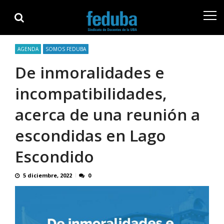
Skip
Skip
to
to
navigation
content
AGENDA
SOMOS FEDUBA
De inmoralidades e
incompatibilidades,
acerca de una reunión a
escondidas en Lago
Escondido
5 diciembre, 2022
0