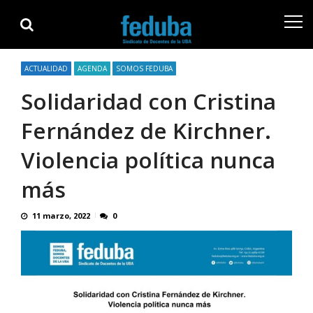
Skip
Skip
to
to
navigation
content
ACTUALIDAD
AGENDA
SOMOS FEDUBA
Solidaridad con Cristina
Fernández de Kirchner.
Violencia política nunca
más
11 marzo, 2022
0