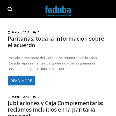
Skip
Skip
to
to
navigation
content
9 abril, 2013
0
Paritarias: toda la información sobre
el acuerdo
Pasado el mediodía del viernes, se reunieron en la Casa
Rosada representantes del gobierno y de las gremiales
universitarias para rubricar el acuerdo
READ MORE
9 abril, 2013
0
Jubilaciones y Caja Complementaria:
reclamos incluidos en la paritaria